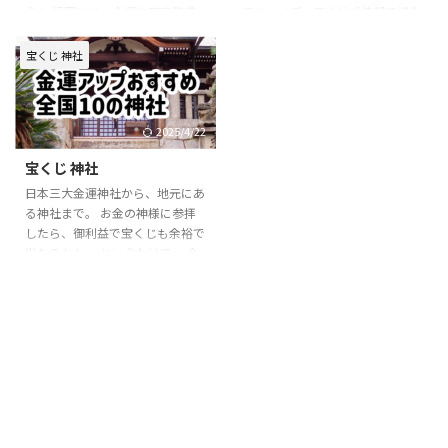
じ当選祈願”ならここ！目的別に
るでしょう！ 千葉の宝くじ祈願
う！ 福岡には、金運や商売繁盛
では、メディアや公式情報で紹介
最適な神社を案内 宝くじで ...
で有名・話題の神社一覧 成田山
にご利益がある神社が点在してお
された“高額当選実績”のある都内
...
り、高額当選者が参拝したとされ
の神社を厳選してご紹介！ さら
宝くじ 神社
る場所も数多く存在します。 さ
に、いつ参拝するといいの？どん
らに、神社と近隣の宝くじ売り場
なお守りが人気？参拝のコツや売
をセットで巡ることで、気持ちも
り場との合わせ技まで、運気アッ
整い「当たりそうな気がする」と
プのヒントをたっぷり詰め込みま
2025/4/22
いう前向きな流れを作りやすくな
した。 「運を味方につけたい」
宝くじ 神社
ります。 この記事では、福岡で
「本気で当てたい！」というあな
当選祈願に人気の神社や、高額当
たにこそ読んでほしい、宝くじ×
日本三大金運神社から、地元にあ
選の実績がある売り場、参拝作法
神社の最強開運ガイド。 ぜひ最
る神社まで。 お金の神様に参拝
や金運アップのルーティンまでを
後までチェックして、あなたの夢
したら、御利益で宝くじも余裕で
分かりやすく紹介します。 観光
に一歩近づいてみてください。
当たるかも。 というわけで、 金
や買い物のついでに立ち寄れるス
宝くじ当選祈願におすすめの東 ...
運アップの御利益があると言われ
ポ ...
ている、そして金運祈願に訪れる
人が多い全国の神社を紹介しま
す。 宝くじ 神社 そもそも、日本
三大金運神社ってどこや？！ と
いう人のために、 まずは日本三
大金運神社の場所と神社名の紹介
から。 山梨県富士吉田市 新屋山
神社 石川県白山市 金劔宮 千葉県