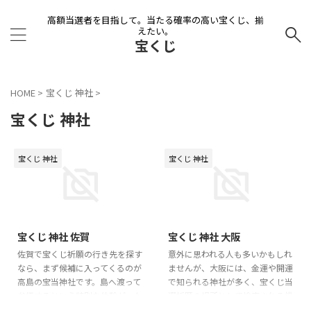
高額当選者を目指して。当たる確率の高い宝くじ、揃
えたい。
宝くじ
HOME
>
宝くじ 神社
>
宝くじ 神社
宝くじ 神社
宝くじ 神社
2026/2/9
2026/1/3
宝くじ 神社 佐賀
宝くじ 神社 大阪
佐賀で宝くじ祈願の行き先を探す
意外に思われる人も多いかもしれ
なら、まず候補に入ってくるのが
ませんが、大阪には、金運や開運
高島の宝当神社です。島へ渡って
で知られる神社が多く、宝くじ当
参拝するという特別な体験が、た
選祈願の場所として検索される機
だ買うだけの運試しに区切りをつ
会も増えています。 一方で、「本