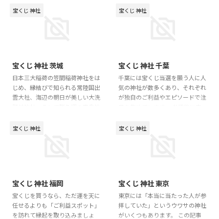
くってくれます。宝当神社の由来
当にご利益はあるの？」「どこに
宝くじ 神社
宝くじ 神社
やご利益、必当守などの授与品、
行けばいいの？」と迷ってしまう
唐津からのアクセスと注意点ま
人も少なくありません。 この記
で、押さえるべきところを整理し
事では、大阪で宝くじ当選祈願に
ておくと動きやすくなります。
向いている神社の考え方、参拝の
2025/10/16
2025/9/19
あわせて、祐徳稲荷神社、武雄神
タイミング、宝くじの買い方や売
宝くじ 神社 茨城
宝くじ 神社 千葉
社、千栗八幡宮といった県内の金
り場選びまでを、偏りすぎない視
運スポットも選択肢になります。
点でまとめています。 当選を保
日本三大稲荷の笠間稲荷神社をは
千葉には宝くじ当選を願う人に人
大切なのは、当たる保証を求めす
証する情報ではありませんが、宝
じめ、縁結びで知られる常陸国出
気の神社が数多くあり、それぞれ
ぎず、無理のない範囲で楽しむこ
くじを納得して楽しむためのヒン
雲大社、海辺の朝日が美しい大洗
が独自のご利益やエピソードで注
と。参拝から購入までを気持ちよ
トとして、ぜひ参考にしてみてく
磯前神社、そして勝負運の鹿島神
目を集めています。 参拝後に高
くつなげられると、運試しの時間
ださい。 大阪で宝くじ当選祈 ...
宮など、茨城には当選祈願にぴっ
額当選が話題になった売り場へ立
が ...
たりのパワースポットが揃ってい
ち寄る流れは、祈願と購入を一度
宝くじ 神社
宝くじ 神社
ます。 この記事では、そんな茨
に楽しめる魅力的な体験です。
城の「宝くじに強い神社」を目的
成田山や香取神宮をめぐる北総コ
別に紹介しながら、参拝の流れ・
ース、櫻木神社と柏神社を訪れる
購入タイミング・お守りの扱い方
東葛コースなど、モデルルートを
2025/9/16
2025/8/6
まで詳しく解説。 運を呼び込み
参考にすれば効率よく運気を整え
宝くじ 神社 福岡
宝くじ 神社 東京
たい人も、リフレッシュしながら
られます。 観光気分で巡るだけ
運気を整えたい人も、これを読め
でなく、当選への願いを込めて行
宝くじを買うなら、ただ運を天に
東京には「本当に当たった人が参
ば自分に合った“当選ルート”がき
動することで、宝くじを買う時間
任せるよりも「ご利益スポット」
拝していた」というウワサの神社
っと見つかります！ 茨城で“宝く
そのものが特別なひとときに変わ
を訪れて縁起を取り込みましょ
がいくつもあります。 この記事