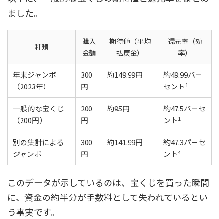
ました。
購入
期待値（平均
還元率（効
種類
金額
払戻金）
率）
年末ジャンボ
300
約149.99円
約49.99パー
1
（2023年）
円
セント
一般的な宝くじ
200
約95円
約47.5パーセ
1
（200円）
円
ント
別の集計による
300
約141.99円
約47.3パーセ
4
ジャンボ
円
ント
このデータが示しているのは、宝くじを買った瞬間
に、資金の約半分が手数料として失われているとい
う事実です。