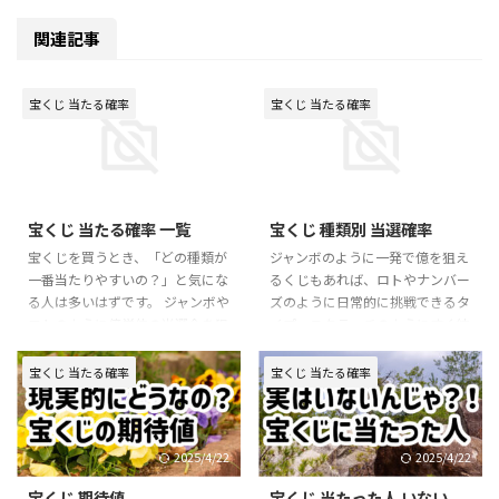
関連記事
宝くじ 当たる確率
宝くじ 当たる確率
2025/9/14
2025/9/13
宝くじ 当たる確率 一覧
宝くじ 種類別 当選確率
宝くじを買うとき、「どの種類が
ジャンボのように一発で億を狙え
一番当たりやすいの？」と気にな
るくじもあれば、ロトやナンバー
る人は多いはずです。 ジャンボや
ズのように日常的に挑戦できるタ
ロトのように億単位の当選金を狙
イプ、スクラッチのようにすぐ結
えるものから、スクラッチやミニ
果がわかる楽しさ重視のものま
ロトのように比較的当たりやすい
で。 宝くじは幅広く存在するの
宝くじ 当たる確率
宝くじ 当たる確率
ものまで、種類によって確率も特
で、それぞれの当選確率や特徴を
徴も大きく異なります。 この記
知っておくと、自分の目的やスタ
事では、宝くじの種類別の当選確
イルに合わせて選びやすくなりま
率を一覧で整理し、それぞれの魅
す。 この記事では、種類別の当
2025/4/22
2025/4/22
力や選び方のコツをわかりやすく
選確率や当たり方の違いを整理
宝くじ 期待値
宝くじ 当たった人 いない