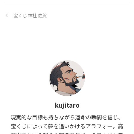
か、冷静かつ楽しく一緒に考えて
みませんか？ 数字だけでは語れ
宝くじ 神社 佐賀
ない、宝くじの本当の面白さをお
届けします。 宝くじって本当に当
たるの？ 日々多くの人が夢を託
して購入する宝くじですが、「本
当に当たるの？」と疑問に感じる
人も少 ...
kujitaro
現実的な目標も持ちながら運命の瞬間を信じ、
宝くじによって夢を追いかけるアラフォー。高