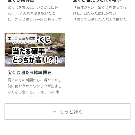
解説します。 「高額当選を夢見
し、「億を狙う」「小口で楽し
たい人」「まずは小さな当たりを
む」「バランスを取る」といった
宝くじを買えば、いつかは自分
「毎年ジャンボ宝くじを買ってる
体験したい人」「少額でコツコツ
目的ごとの選び方を紹介します。
も。。 そんな希望を抱いたこ
けど、当たった試しがない」
楽しみたい人」など、目的に合わ
確率や期待値を理解しながら、自
と、きっと誰しも一度はあるはず
「周りで当選した人なんて聞いた
せた選び方を知れば、宝くじをも
分にぴったりの宝くじライフを見
です。 でもふと冷静になって考え
ことない」 SNSでも当選報告はほ
っと自分らしく楽しめますよ！ ...
つけてみましょう。 種類別 当選
たとき、「本当に当たるの？」
とんど見かけず、メディアで当選
確 ...
「元は取れるの？」と疑問が湧い
者の話題になることもまれ。 果
宝くじ 当たる確率
たことはありませんか？ そこで
たして、本当に宝くじに当たって
今回のテーマは、宝くじの期待
いる人は存在するのでしょうか？
値。 「夢を買う」のか、「お金
それとも、私たちは夢を見せられ
を無駄にしている」のか。 宝く
ているだけなのか。。 この記事
2025/4/22
じにどれくらいの確率で、いくら
では、そんなあなたのモヤモヤを
宝くじ 当たる確率 隕石
のリターンがあるのかを、数字の
解消すべく、「宝くじの当選者は
視点から徹底的に掘り下げてみま
実在するのか？」という疑問を徹
買ったその瞬間から、当たったら
す。 宝くじの期待値とは？夢と
底的に深掘りしていきます。 宝
何に使おうかとワクワクが止まら
現実を数字で考える 期待値の基
くじに当たった人が「いない」と
なくなる宝くじ。 でも、ふと冷
本的な意味と計算方法 期待値と
言われる理由とは？ 実際の当選
静になると、現実の確率が気にな
は「平均的に見込まれるリター
確率、メディアに登場した当 ...
りませんか？ 「隕石が当たるほ
ン」のこ ...
うがまだ可能性があるって本
もっと読む
当？」 という疑問が浮かんだ
ら、 この記事がピッタリ。 ただ
の数字だけでなく、そこにある
「夢」と「現実」をどう捉える